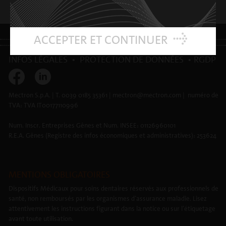
ACCEPTER ET CONTINUER
INFOS LÉGALES
•
PROTECTION DE DONNÉES
•
RGDP
Mectron S.p.A. | T. 0039 0185 35361 | mectron@mectron.com | numéro de
TVA: TVA IT00177110996
Num. Inscr. Entreprises Gênes et Num. INSEE: 01126960101
R.E.A. Gênes (Registre des infos économiques et administratives): 253624
MENTIONS OBLIGATOIRES
Dispositifs Médicaux pour soins dentaires réservés aux professionnels de
santé, non remboursés par les organismes d’assurance maladie. Lisez
attentivement les instructions figurant dans la notice ou sur l’étiquetage
avant toute utilisation.