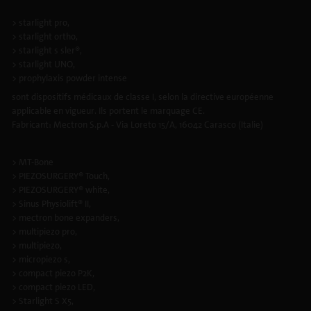
> starlight pro,
> starlight ortho,
> starlight s sler®,
> starlight UNO,
> prophylaxis powder intense
sont dispositifs médicaux de classe I, selon la directive européenne
applicable en vigueur. Ils portent le marquage CE.
Fabricant: Mectron S.p.A - Via Loreto 15/A, 16042 Carasco (Italie)
> MT-Bone
> PIEZOSURGERY® Touch,
> PIEZOSURGERY® white,
> Sinus Physiolift® II,
> mectron bone expanders,
> multipiezo pro,
> multipiezo,
> micropiezo s,
> compact piezo P2K,
> compact piezo LED,
> Starlight S X5,