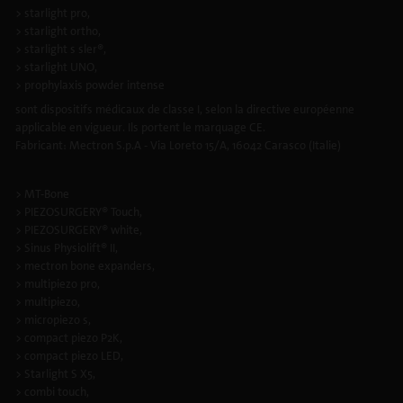
> starlight pro,
> starlight ortho,
> starlight s sler®,
> starlight UNO,
> prophylaxis powder intense
sont dispositifs médicaux de classe I, selon la directive européenne
applicable en vigueur. Ils portent le marquage CE.
Fabricant: Mectron S.p.A - Via Loreto 15/A, 16042 Carasco (Italie)
> MT-Bone
> PIEZOSURGERY® Touch,
> PIEZOSURGERY® white,
> Sinus Physiolift® II,
> mectron bone expanders,
> multipiezo pro,
> multipiezo,
> micropiezo s,
> compact piezo P2K,
> compact piezo LED,
> Starlight S X5,
> combi touch,