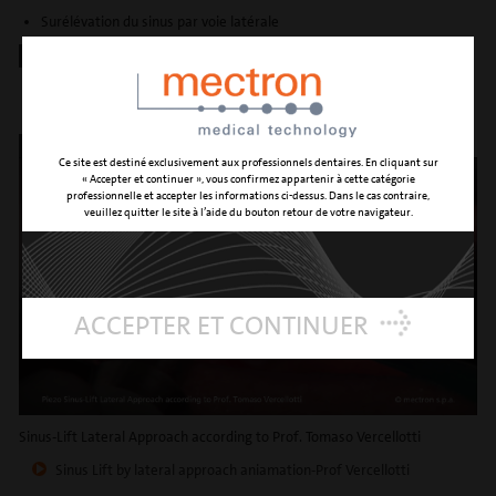
Surélévation du sinus par voie latérale
TÉLÉCHARGER
Brochure inserts PIEZOSURGERY®
protocole surélévation du sinus par voie latérale
VIDEOS
Ce site est destiné exclusivement aux professionnels dentaires. En cliquant sur
« Accepter et continuer », vous confirmez appartenir à cette catégorie
professionnelle et accepter les informations ci-dessus. Dans le cas contraire,
veuillez quitter le site à l’aide du bouton retour de votre navigateur.
ACCEPTER ET CONTINUER
Sinus-Lift Lateral Approach according to Prof. Tomaso Vercellotti
Sinus Lift by lateral approach aniamation-Prof Vercellotti