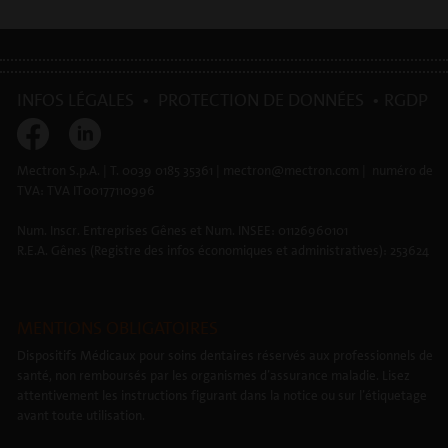
INFOS LÉGALES
•
PROTECTION DE DONNÉES
•
RGDP
Mectron S.p.A. | T. 0039 0185 35361 | mectron@mectron.com | numéro de
TVA: TVA IT00177110996
Num. Inscr. Entreprises Gênes et Num. INSEE: 01126960101
R.E.A. Gênes (Registre des infos économiques et administratives): 253624
MENTIONS OBLIGATOIRES
Dispositifs Médicaux pour soins dentaires réservés aux professionnels de
santé, non remboursés par les organismes d’assurance maladie. Lisez
attentivement les instructions figurant dans la notice ou sur l’étiquetage
avant toute utilisation.