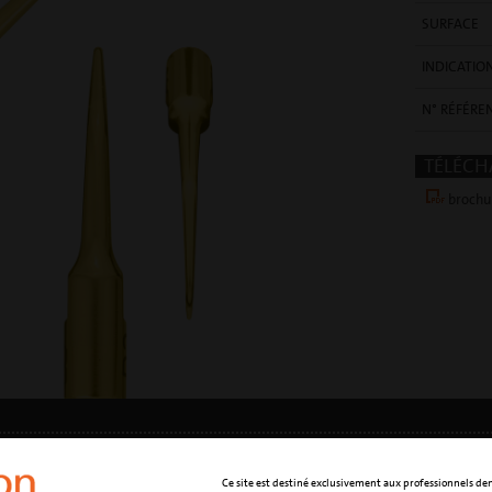
SURFACE
INDICATIO
N° RÉFÉRE
TÉLÉCH
brochur
•
PROTECTION DE DONNÉES
•
RGDP
Ce site est destiné exclusivement aux professionnels den