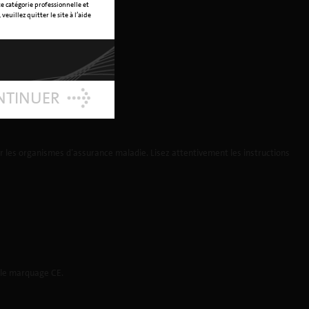
te catégorie professionnelle et
veuillez quitter le site à l’aide
NTINUER
 les organismes d’assurance maladie. Lisez attentivement les instructions
t le marquage CE.