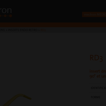
mectron MEDI
ONS
>
INSERTS ENDO RETRO
>
RD3
RD3
insert dr
90° et u
IDENTIFIC
FORME