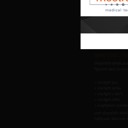
Mectron S.p.A. | T.
Num. Inscr. Entrepr
R.E.A. Gênes (Regist
MENTIONS OBL
Dispositifs Médicaux
figurant dans la noti
> starlight pro,
> starlight ortho,
> starlight s sler®,
> starlight UNO,
> prophylaxis powde
sont dispositifs médi
Fabricant: Mectron S.