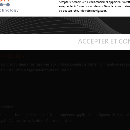
Accepter et continuer », vous confirmez appartenir à cet
accepter les informations ci-dessus. Dans le cas contraire, 
du bouton retour de votre navigateur.
 0039 0185 35361 | mectron@mectron.com | numéro de TVA: TVA IT00177110996
ises Gênes et Num. INSEE: 01126960101
re des infos économiques et administratives): 253624
ACCEPTER ET CO
IGATOIRES
 pour soins dentaires réservés aux professionnels de santé, non remboursés par
ce ou sur l’étiquetage avant toute utilisation.
r intense
caux de classe I, selon la directive européenne applicable en vigueur. Ils porten
p.A - Via Loreto 15/A, 16042 Carasco (Italie)