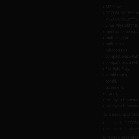
> MT-Bone
> PIEZOSURGERY® To
> PIEZOSURGERY® wh
> Sinus Physiolift® II,
> mectron bone expa
> multipiezo pro,
> multipiezo,
> micropiezo s,
> compact piezo P2K
> compact piezo LED
> Starlight S X5,
> combi touch,
> combi,
> turbodent,
> starjet,
> prophylaxis powder
> prophylaxis powde
sont des dispositifs 
> les inserts PIEZO
> les inserts à ultras
sont des dispositifs 