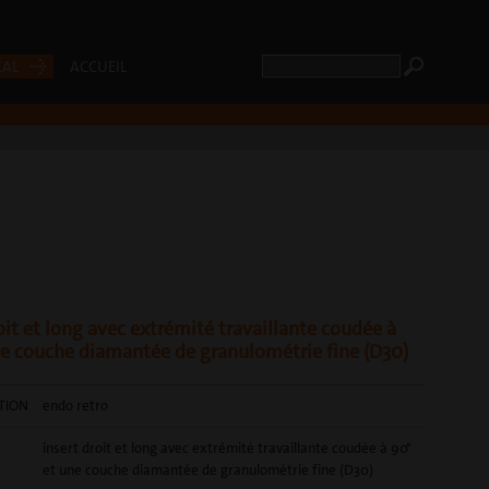
CAL
ACCUEIL
oit et long avec extrémité travaillante coudée à
ne couche diamantée de granulométrie fine (D30)
ATION
endo retro
insert droit et long avec extrémité travaillante coudée à 90°
et une couche diamantée de granulométrie fine (D30)