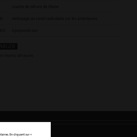
couche de nitrure de titane
NS
nettoyage du canal radiculaire sur les antérieures
NCE
03050006-001
ARGER
e inserts ultrasons
taires. En cliquant sur «