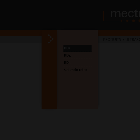
PRODUITS
>
ULTRAS
RD3
RD4
RD5
set endo retro