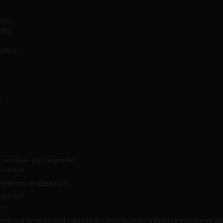
uch,
ite,
nders,
,
,
 sensitive - glycine powder
r smooth
médicaux de classe IIa et
SURGERY®
ons
medicaux composants d’appareils de classe IIa, selon la directive européenne app