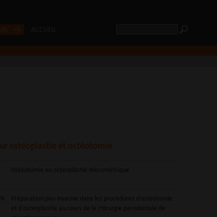
CAL
ACCUEIL
our ostéoplastie et ostéotomie
Ostéotomie ou ostéoplastie micrométrique
ON
Préparation peu invasive dans les procédures d‘ostéotomie
et d’ostéoplastie au cours de la chirurgie parodontale de