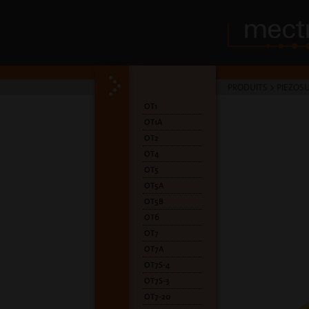
PRODUITS
>
PIEZOSU
OT1
OT1A
OT2
OT4
OT5
OT5A
OT5B
OT6
OT7
OT7A
OT7S-4
OT7S-3
OT7-20