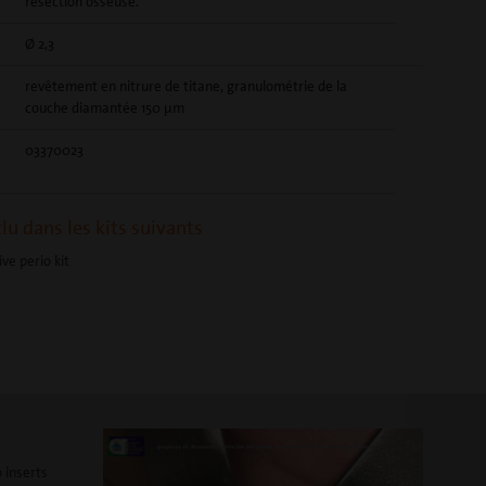
résection osseuse.
Ø 2,3
revêtement en nitrure de titane, granulométrie de la
couche diamantée 150 μm
03370023
E
clu dans les kits suivants
ive perio kit
 inserts