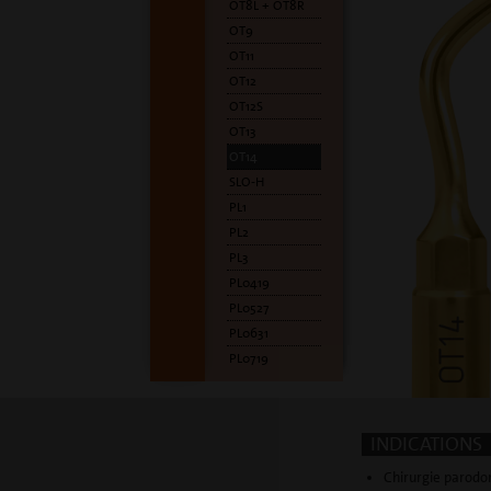
OT8L + OT8R
OT9
OT11
OT12
OT12S
OT13
OT14
SLO-H
PL1
PL2
PL3
PL0419
PL0527
PL0631
PL0719
INDICATIONS
Chirurgie parodo