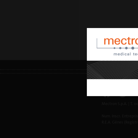
INFOS LÉGALES
Mectron S.p.A. | T.
Num. Inscr. Entrepr
R.E.A. Gênes (Regist