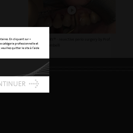
PIEZOSURGERY® - resective perio surgery by Prof.
taires. En cliquant sur «
te catégorie professionnelle et
Leonardo Trombelli
veuillez quitter le site à l’aide
NTINUER