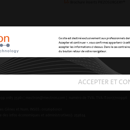
Brochure inserts PIEZOSURGERY®
Ce site est destiné exclusivement aux professionnels den
Accepter et continuer », vous confirmez appartenir à cet
accepter les informations ci-dessus. Dans le cas contraire, 
du bouton retour de votre navigateur.
•
PROTECTION DE DONNÉES
•
RGDP
ACCEPTER ET CO
 0039 0185 35361 | mectron@mectron.com | numéro de TVA: TVA IT00177110996
ises Gênes et Num. INSEE: 01126960101
re des infos économiques et administratives): 253624