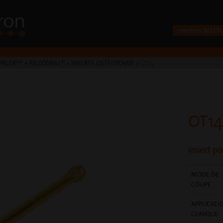
mectron MEDI
RGERY® + PIEZODRILL®
>
INSERTS OSTÉOTOMIE
>
OT14
OT14
Insert p
MODE DE
COUPE
APPLICATI
CLINIQUE