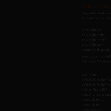
MENTIONS OBL
Dispositifs Médicaux
figurant dans la noti
> starlight pro,
> starlight ortho,
> starlight s sler®,
> starlight UNO,
> prophylaxis powde
sont dispositifs médi
Fabricant: Mectron S.
> MT-Bone
> PIEZOSURGERY® To
> PIEZOSURGERY® wh
> Sinus Physiolift® II,
> mectron bone expa
> multipiezo pro,
> multipiezo,
> micropiezo s,