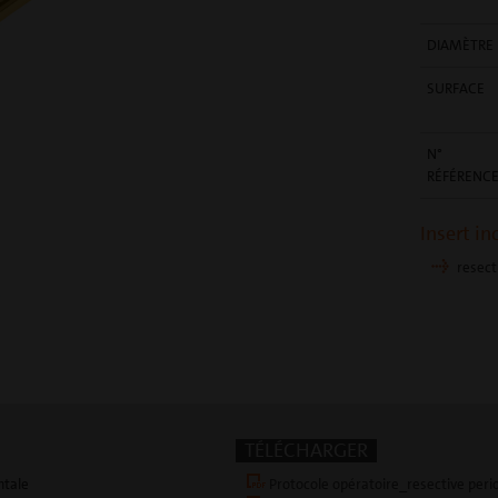
DIAMÈTRE
SURFACE
N°
RÉFÉRENC
Insert in
resect
TÉLÉCHARGER
ntale
Protocole opératoire_resective perio