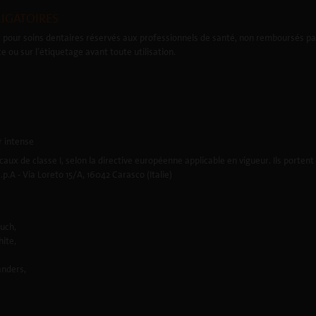
IGATOIRES
 pour soins dentaires réservés aux professionnels de santé, non remboursés par
ce ou sur l’étiquetage avant toute utilisation.
r intense
caux de classe I, selon la directive européenne applicable en vigueur. Ils porten
p.A - Via Loreto 15/A, 16042 Carasco (Italie)
uch,
ite,
nders,