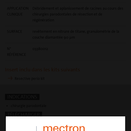
APPLICATION
Débridement et aplanissement de racines au cours des
CLINIQUE
chirurgies parodontales de résection et de
régénération
SURFACE
revêtement en nitrure de titane, granulométrie de la
couche diamantée 90 µm
N°
03380012
RÉFÉRENCE
Insert inclu dans les kits suivants
Resective perio kit
INDICATIONS
chirurgie parodontale
TÉLÉCHARGER
Protocole opératoire_resective perio inserts
Brochure inserts PIEZOSURGERY®