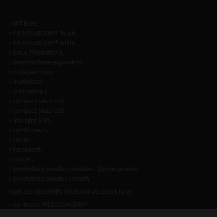
> MT-Bone
> PIEZOSURGERY® Touch,
> PIEZOSURGERY® white,
> Sinus Physiolift® II,
> mectron bone expanders,
> multipiezo pro,
> multipiezo,
> micropiezo s,
> compact piezo P2K,
> compact piezo LED,
> Starlight S X5,
> combi touch,
> combi,
> turbodent,
> starjet,
> prophylaxis powder sensitive - glycine powder
> prophylaxis powder smooth
sont des dispositifs médicaux de classe IIa et
> les inserts PIEZOSURGERY®
> les inserts à ultrasons