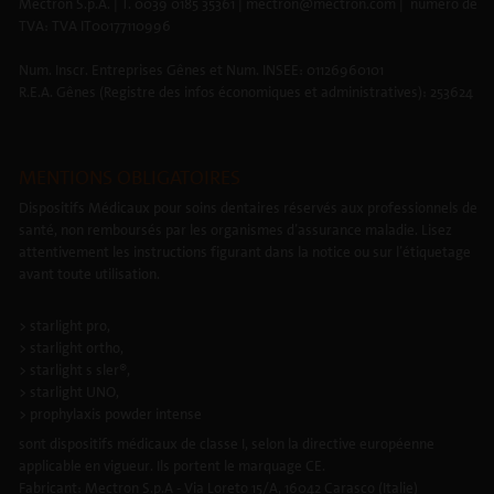
Mectron S.p.A. | T. 0039 0185 35361 | mectron@mectron.com | numéro de
TVA: TVA IT00177110996
Num. Inscr. Entreprises Gênes et Num. INSEE: 01126960101
R.E.A. Gênes (Registre des infos économiques et administratives): 253624
MENTIONS OBLIGATOIRES
Dispositifs Médicaux pour soins dentaires réservés aux professionnels de
santé, non remboursés par les organismes d’assurance maladie. Lisez
attentivement les instructions figurant dans la notice ou sur l’étiquetage
avant toute utilisation.
> starlight pro,
> starlight ortho,
> starlight s sler®,
> starlight UNO,
> prophylaxis powder intense
sont dispositifs médicaux de classe I, selon la directive européenne
applicable en vigueur. Ils portent le marquage CE.
Fabricant: Mectron S.p.A - Via Loreto 15/A, 16042 Carasco (Italie)