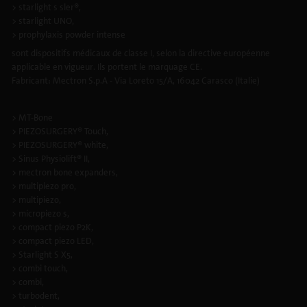
> starlight s sler®,
> starlight UNO,
> prophylaxis powder intense
sont dispositifs médicaux de classe I, selon la directive européenne
applicable en vigueur. Ils portent le marquage CE.
Fabricant: Mectron S.p.A - Via Loreto 15/A, 16042 Carasco (Italie)
> MT-Bone
> PIEZOSURGERY® Touch,
> PIEZOSURGERY® white,
> Sinus Physiolift® II,
> mectron bone expanders,
> multipiezo pro,
> multipiezo,
> micropiezo s,
> compact piezo P2K,
> compact piezo LED,
> Starlight S X5,
> combi touch,
> combi,
> turbodent,