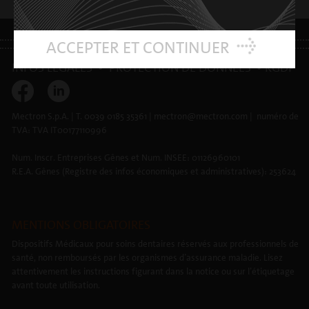
ACCEPTER ET CONTINUER
INFOS LÉGALES
•
PROTECTION DE DONNÉES
•
RGDP
Mectron S.p.A. | T. 0039 0185 35361 | mectron@mectron.com | numéro de
TVA: TVA IT00177110996
Num. Inscr. Entreprises Gênes et Num. INSEE: 01126960101
R.E.A. Gênes (Registre des infos économiques et administratives): 253624
MENTIONS OBLIGATOIRES
Dispositifs Médicaux pour soins dentaires réservés aux professionnels de
santé, non remboursés par les organismes d’assurance maladie. Lisez
attentivement les instructions figurant dans la notice ou sur l’étiquetage
avant toute utilisation.