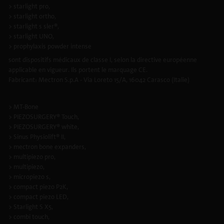
> starlight pro,
> starlight ortho,
> starlight s sler®,
> starlight UNO,
> prophylaxis powder intense
sont dispositifs médicaux de classe I, selon la directive européenne
applicable en vigueur. Ils portent le marquage CE.
Fabricant: Mectron S.p.A - Via Loreto 15/A, 16042 Carasco (Italie)
> MT-Bone
> PIEZOSURGERY® Touch,
> PIEZOSURGERY® white,
> Sinus Physiolift® II,
> mectron bone expanders,
> multipiezo pro,
> multipiezo,
> micropiezo s,
> compact piezo P2K,
> compact piezo LED,
> Starlight S X5,
> combi touch,