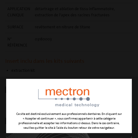
APPLICATION
détartrage et ablation de tissu inflammatoire,
CLINIQUE
extraction de l'apex des racines fracturées
SURFACE
revêtement en nitrure de titane
N°
03180003
RÉFÉRENCE
Insert inclu dans les kits suivants
extraction kit
INDICATIONS
Endodontice
Chirurgie parodontale
Extractions
Ce site est destiné exclusivement aux professionnels dentaires. En cliquant sur
« Accepter et continuer », vous confirmez appartenir à cette catégorie
TÉLÉCHARGER
professionnelle et accepter les informations ci-dessus. Dans le cas contraire,
veuillez quitter le site à l’aide du bouton retour de votre navigateur.
Brochure inserts PIEZOSURGERY®