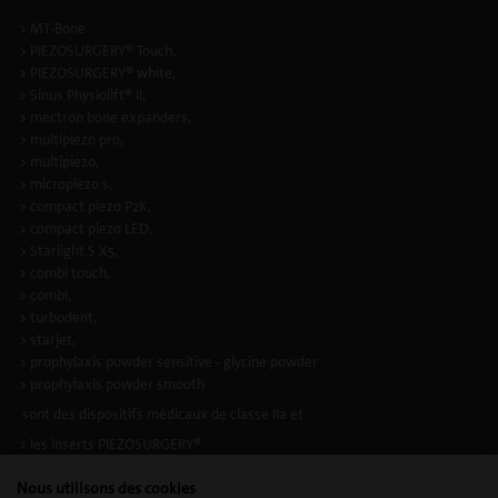
> MT-Bone
> PIEZOSURGERY® Touch,
> PIEZOSURGERY® white,
> Sinus Physiolift® II,
> mectron bone expanders,
> multipiezo pro,
> multipiezo,
> micropiezo s,
> compact piezo P2K,
> compact piezo LED,
> Starlight S X5,
> combi touch,
> combi,
> turbodent,
> starjet,
> prophylaxis powder sensitive - glycine powder
> prophylaxis powder smooth
sont des dispositifs médicaux de classe IIa et
> les inserts PIEZOSURGERY®
> les inserts à ultrasons
Nous utilisons des cookies
sont des dispositifs medicaux composants d’appareils de classe IIa, selon la