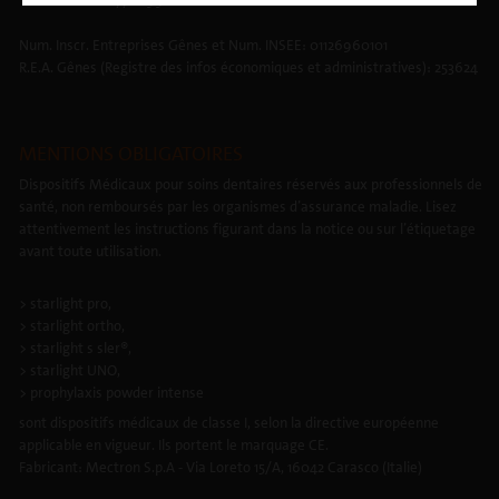
TVA: TVA IT00177110996
Num. Inscr. Entreprises Gênes et Num. INSEE: 01126960101
R.E.A. Gênes (Registre des infos économiques et administratives): 253624
MENTIONS OBLIGATOIRES
Dispositifs Médicaux pour soins dentaires réservés aux professionnels de
santé, non remboursés par les organismes d’assurance maladie. Lisez
attentivement les instructions figurant dans la notice ou sur l’étiquetage
avant toute utilisation.
> starlight pro,
> starlight ortho,
> starlight s sler®,
> starlight UNO,
> prophylaxis powder intense
sont dispositifs médicaux de classe I, selon la directive européenne
applicable en vigueur. Ils portent le marquage CE.
Fabricant: Mectron S.p.A - Via Loreto 15/A, 16042 Carasco (Italie)