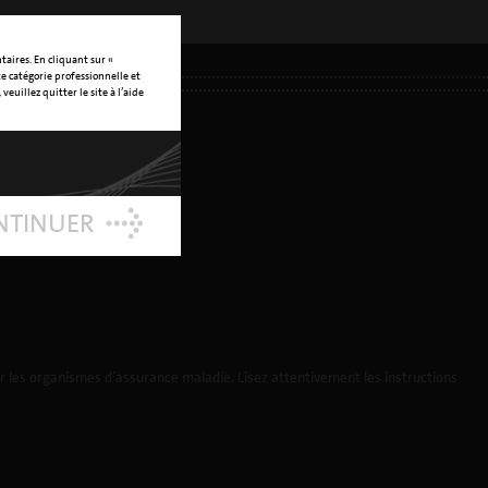
taires. En cliquant sur «
te catégorie professionnelle et
veuillez quitter le site à l’aide
NTINUER
 les organismes d’assurance maladie. Lisez attentivement les instructions