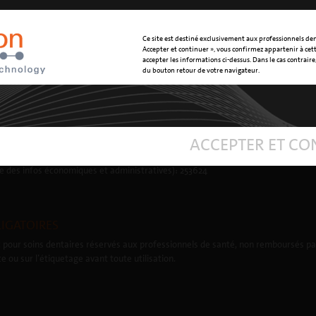
Ce site est destiné exclusivement aux professionnels den
Accepter et continuer », vous confirmez appartenir à cet
accepter les informations ci-dessus. Dans le cas contraire, 
du bouton retour de votre navigateur.
•
PROTECTION DE DONNÉES
•
RGDP
 0039 0185 35361 | mectron@mectron.com | numéro de TVA: TVA IT00177110996
ACCEPTER ET CO
ises Gênes et Num. INSEE: 01126960101
re des infos économiques et administratives): 253624
IGATOIRES
 pour soins dentaires réservés aux professionnels de santé, non remboursés par
ce ou sur l’étiquetage avant toute utilisation.