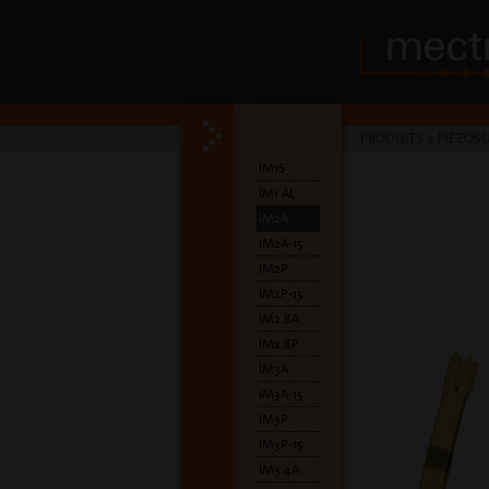
PRODUITS
>
PIEZOSU
IM1S
IM1 AL
IM2A
IM2A-15
IM2P
IM2P-15
IM2.8A
IM2.8P
IM3A
IM3A-15
IM3P
IM3P-15
IM3.4A