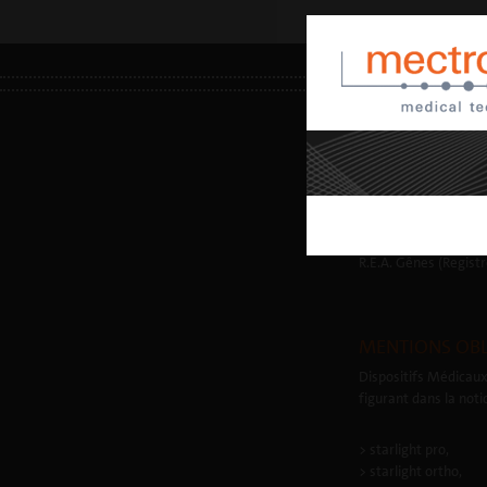
INFOS LÉGALES
Mectron S.p.A. | T.
Num. Inscr. Entrepr
R.E.A. Gênes (Regist
MENTIONS OBL
Dispositifs Médicaux
figurant dans la noti
> starlight pro,
> starlight ortho,