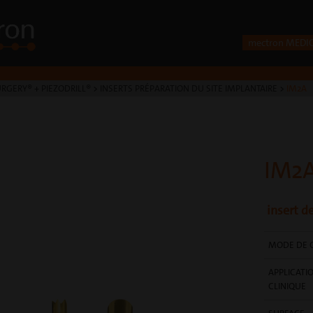
mectron MEDI
RGERY® + PIEZODRILL®
>
INSERTS PRÉPARATION DU SITE IMPLANTAIRE
>
IM2A
IM2
insert d
MODE DE 
APPLICATI
CLINIQUE