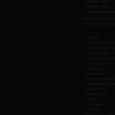
> starlight s sler®,
> starlight UNO,
> prophylaxis powde
sont dispositifs médi
Fabricant: Mectron S.
> MT-Bone
> PIEZOSURGERY® To
> PIEZOSURGERY® wh
> Sinus Physiolift® II,
> mectron bone expa
> multipiezo pro,
> multipiezo,
> micropiezo s,
> compact piezo P2K
> compact piezo LED
> Starlight S X5,
> combi touch,
> combi,
> turbodent,
> starjet,
> prophylaxis powder