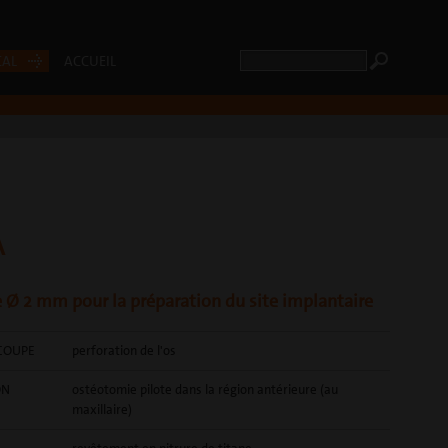
CAL
ACCUEIL
A
e Ø 2 mm pour la préparation du site implantaire
COUPE
perforation de l'os
ON
ostéotomie pilote dans la région antérieure (au
maxillaire)