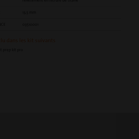
revêtement en nitrure de titane
R
13,5 mm
NCE
03510001
clu dans les kit suivants
t prep kit pro