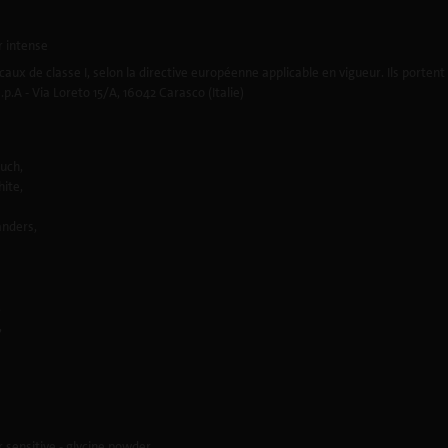
r intense
caux de classe I, selon la directive européenne applicable en vigueur. Ils porten
p.A - Via Loreto 15/A, 16042 Carasco (Italie)
uch,
ite,
nders,
,
,
 sensitive - glycine powder