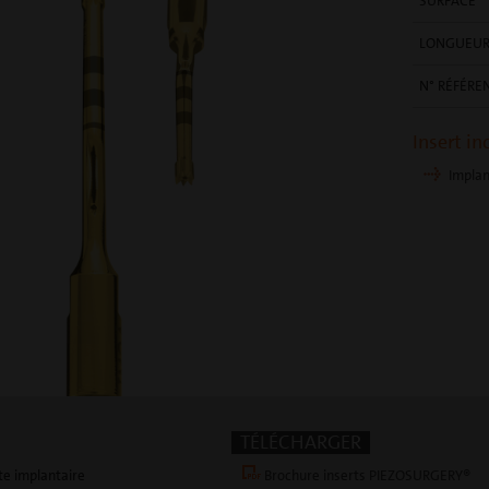
SURFACE
LONGUEU
N° RÉFÉRE
Insert in
Implan
TÉLÉCHARGER
te implantaire
Brochure inserts PIEZOSURGERY®