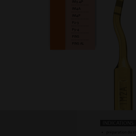
IM3.4P
IM4A
IM4P
P2-3
P3-4
PINS
PINS AL
INDICATIONS
préparation du si