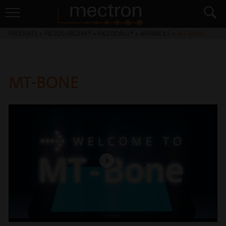
PRODUITS
>
PIEZOSURGERY® + PIEZODRILL®
>
APPAREILS
>
MT-BONE
MT-BONE