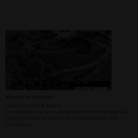
RÉSULTATS HISTOLOGIQUES
Gleizal A, Li S, Pialat JB, Béziat JL.
Transcriptional expression of calvarial bone after treatment with low-
intensity ultrasound: An in vitro study. Ultrasound Med Biol. 2006;
32(10):1569-1574