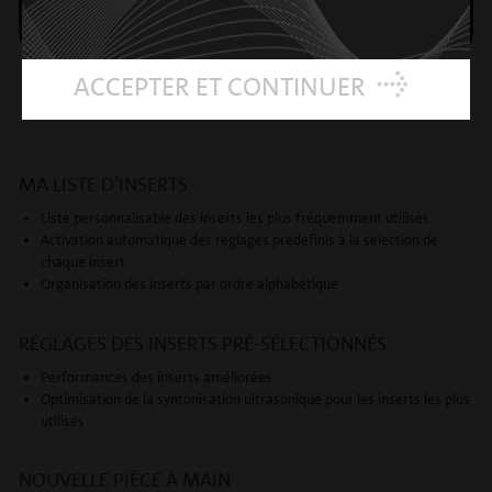
ACCEPTER ET CONTINUER
MA LISTE D’INSERTS
Liste personnalisable des inserts les plus fréquemment utilisés
Activation automatique des réglages prédéfinis à la sélection de
chaque insert
Organisation des inserts par ordre alphabétique
RÉGLAGES DES INSERTS PRÉ-SÉLECTIONNÉS
Performances des inserts améliorées
Optimisation de la syntonisation ultrasonique pour les inserts les plus
utilisés
NOUVELLE PIÈCE À MAIN