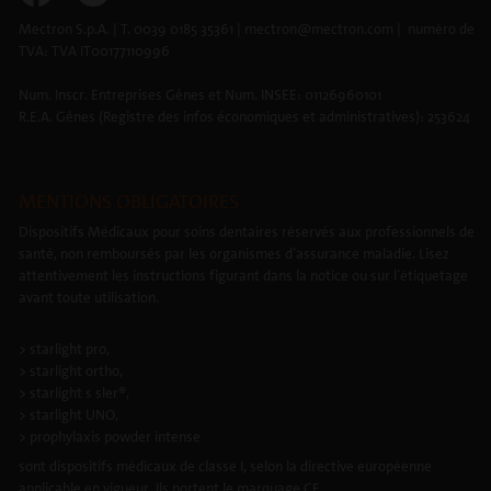
Mectron S.p.A. | T. 0039 0185 35361 | mectron@mectron.com | numéro de
TVA: TVA IT00177110996
Num. Inscr. Entreprises Gênes et Num. INSEE: 01126960101
R.E.A. Gênes (Registre des infos économiques et administratives): 253624
MENTIONS OBLIGATOIRES
Dispositifs Médicaux pour soins dentaires réservés aux professionnels de
santé, non remboursés par les organismes d’assurance maladie. Lisez
attentivement les instructions figurant dans la notice ou sur l’étiquetage
avant toute utilisation.
> starlight pro,
> starlight ortho,
> starlight s sler®,
> starlight UNO,
> prophylaxis powder intense
sont dispositifs médicaux de classe I, selon la directive européenne
applicable en vigueur. Ils portent le marquage CE.