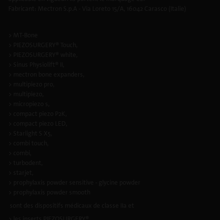
Fabricant: Mectron S.p.A - Via Loreto 15/A, 16042 Carasco (Italie)
> MT-Bone
> PIEZOSURGERY® Touch,
> PIEZOSURGERY® white,
> Sinus Physiolift® II,
> mectron bone expanders,
> multipiezo pro,
> multipiezo,
> micropiezo s,
> compact piezo P2K,
> compact piezo LED,
> Starlight S X5,
> combi touch,
> combi,
> turbodent,
> starjet,
> prophylaxis powder sensitive - glycine powder
> prophylaxis powder smooth
sont des dispositifs médicaux de classe IIa et
> les inserts PIEZOSURGERY®