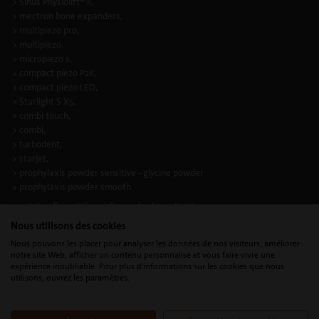
> Sinus Physiolift® II,
> mectron bone expanders,
> multipiezo pro,
> multipiezo,
> micropiezo s,
> compact piezo P2K,
> compact piezo LED,
> Starlight S X5,
> combi touch,
> combi,
> turbodent,
> starjet,
> prophylaxis powder sensitive - glycine powder
> prophylaxis powder smooth
sont des dispositifs médicaux de classe IIa et
Nous utilisons des cookies
> les inserts PIEZOSURGERY®
> les inserts à ultrasons
Nous pouvons les placer pour analyser les données de nos visiteurs, améliorer
notre site Web, afficher un contenu personnalisé et vous faire vivre une
sont des dispositifs medicaux composants d’appareils de classe IIa, selon la
expérience inoubliable. Pour plus d'informations sur les cookies que nous
directive européenne applicable en vigueur. Ils portent le marquage CE.
utilisons, ouvrez les paramètres.
Organisme notifié : IMQ Istituto Italiano del Marchio di Qualità S.p.A. - CE
0051.
Fabricant: Mectron S.p.A - Via Loreto 15/A, 16042, Carasco (Italie).