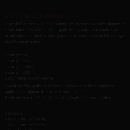
MENTIONS OBLIGATOIRES
Dispositifs Médicaux pour soins dentaires réservés aux professionnels de
santé, non remboursés par les organismes d’assurance maladie. Lisez
attentivement les instructions figurant dans la notice ou sur l’étiquetage
avant toute utilisation.
> starlight pro,
> starlight ortho,
> starlight s sler®,
> starlight UNO,
> prophylaxis powder intense
sont dispositifs médicaux de classe I, selon la directive européenne
applicable en vigueur. Ils portent le marquage CE.
Fabricant: Mectron S.p.A - Via Loreto 15/A, 16042 Carasco (Italie)
> MT-Bone
> PIEZOSURGERY® Touch,
> PIEZOSURGERY® white,