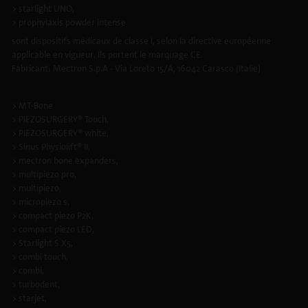
> starlight UNO,
> prophylaxis powder intense
sont dispositifs médicaux de classe I, selon la directive européenne
applicable en vigueur. Ils portent le marquage CE.
Fabricant: Mectron S.p.A - Via Loreto 15/A, 16042 Carasco (Italie)
> MT-Bone
> PIEZOSURGERY® Touch,
> PIEZOSURGERY® white,
> Sinus Physiolift® II,
> mectron bone expanders,
> multipiezo pro,
> multipiezo,
> micropiezo s,
> compact piezo P2K,
> compact piezo LED,
> Starlight S X5,
> combi touch,
> combi,
> turbodent,
> starjet,