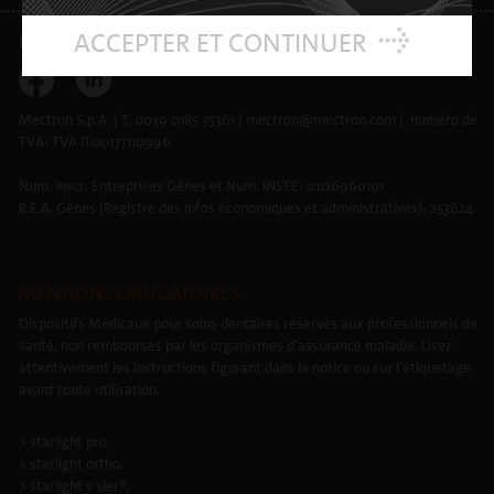
ACCEPTER ET CONTINUER
INFOS LÉGALES
•
PROTECTION DE DONNÉES
•
RGDP
Mectron S.p.A. | T. 0039 0185 35361 | mectron@mectron.com | numéro de
TVA: TVA IT00177110996
Num. Inscr. Entreprises Gênes et Num. INSEE: 01126960101
R.E.A. Gênes (Registre des infos économiques et administratives): 253624
MENTIONS OBLIGATOIRES
Dispositifs Médicaux pour soins dentaires réservés aux professionnels de
santé, non remboursés par les organismes d’assurance maladie. Lisez
attentivement les instructions figurant dans la notice ou sur l’étiquetage
avant toute utilisation.
> starlight pro,
> starlight ortho,
> starlight s sler®,