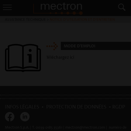
ASSISTANCE TECHNIQUE
>
NOTICE D‘UTILISATION ET D‘ENTRETIEN
MODE D'EMPLOI
Téléchargez ici
INFOS LÉGALES
•
PROTECTION DE DONNÉES
•
RGDP
Mectron S.p.A. | T. 0039 0185 35361 | mectron@mectron.com | numéro de