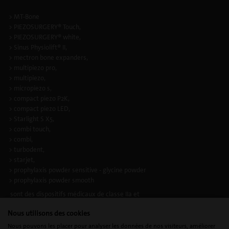
> MT-Bone
> PIEZOSURGERY® Touch,
> PIEZOSURGERY® white,
> Sinus Physiolift® II,
> mectron bone expanders,
> multipiezo pro,
> multipiezo,
> micropiezo s,
> compact piezo P2K,
> compact piezo LED,
> Starlight S X5,
> combi touch,
> combi,
> turbodent,
> starjet,
> prophylaxis powder sensitive - glycine powder
> prophylaxis powder smooth
sont des dispositifs médicaux de classe IIa et
> les inserts PIEZOSURGERY®
Nous utilisons des cookies
> les inserts à ultrasons
Nous pouvons les placer pour analyser les données de nos visiteurs, améliorer