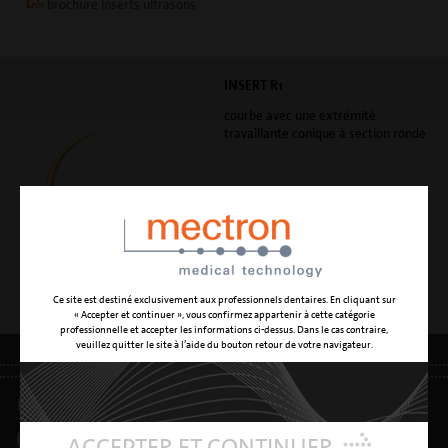
brochure inserts ultrasons
INSERT R1
courbe avec une extrémité
travaillante conique à section ronde
Ce site est destiné exclusivement aux professionnels dentaires. En cliquant sur
« Accepter et continuer », vous confirmez appartenir à cette catégorie
professionnelle et accepter les informations ci-dessus. Dans le cas contraire,
veuillez quitter le site à l’aide du bouton retour de votre navigateur.
INFOS LÉGALES
•
PROTECTION DE DONNÉES
•
RGDP
ACCEPTER ET CONTINUER