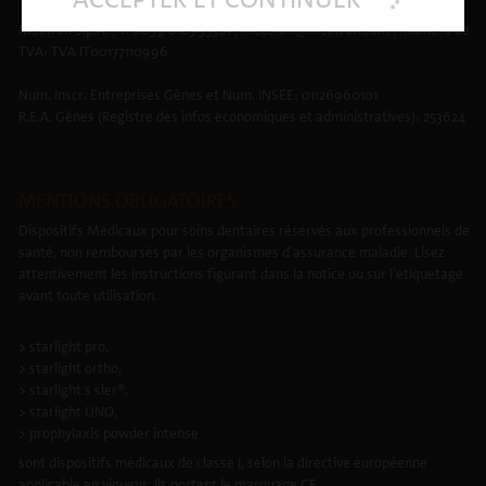
Mectron S.p.A. | T. 0039 0185 35361 | mectron@mectron.com | numéro de
TVA: TVA IT00177110996
Num. Inscr. Entreprises Gênes et Num. INSEE: 01126960101
R.E.A. Gênes (Registre des infos économiques et administratives): 253624
MENTIONS OBLIGATOIRES
Dispositifs Médicaux pour soins dentaires réservés aux professionnels de
santé, non remboursés par les organismes d’assurance maladie. Lisez
attentivement les instructions figurant dans la notice ou sur l’étiquetage
avant toute utilisation.
> starlight pro,
> starlight ortho,
> starlight s sler®,
> starlight UNO,
> prophylaxis powder intense
sont dispositifs médicaux de classe I, selon la directive européenne
applicable en vigueur. Ils portent le marquage CE.