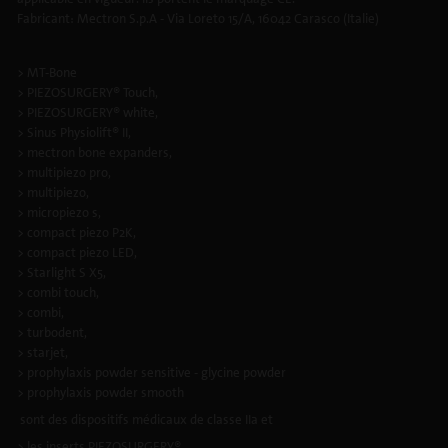
Fabricant: Mectron S.p.A - Via Loreto 15/A, 16042 Carasco (Italie)
> MT-Bone
> PIEZOSURGERY® Touch,
> PIEZOSURGERY® white,
> Sinus Physiolift® II,
> mectron bone expanders,
> multipiezo pro,
> multipiezo,
> micropiezo s,
> compact piezo P2K,
> compact piezo LED,
> Starlight S X5,
> combi touch,
> combi,
> turbodent,
> starjet,
> prophylaxis powder sensitive - glycine powder
> prophylaxis powder smooth
sont des dispositifs médicaux de classe IIa et
> les inserts PIEZOSURGERY®