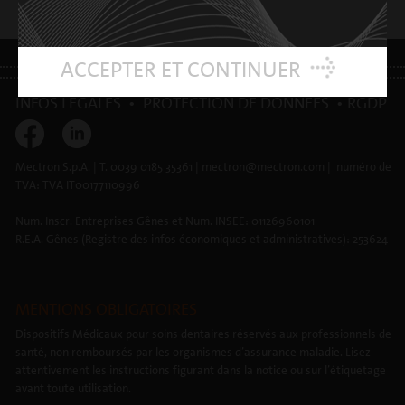
universal cart - vue arrière
ACCEPTER ET CONTINUER
INFOS LÉGALES
•
PROTECTION DE DONNÉES
•
RGDP
Mectron S.p.A. | T. 0039 0185 35361 | mectron@mectron.com | numéro de
TVA: TVA IT00177110996
Num. Inscr. Entreprises Gênes et Num. INSEE: 01126960101
R.E.A. Gênes (Registre des infos économiques et administratives): 253624
MENTIONS OBLIGATOIRES
Dispositifs Médicaux pour soins dentaires réservés aux professionnels de
santé, non remboursés par les organismes d’assurance maladie. Lisez
attentivement les instructions figurant dans la notice ou sur l’étiquetage
avant toute utilisation.