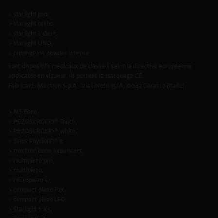
> starlight pro,
> starlight ortho,
> starlight s sler®,
> starlight UNO,
> prophylaxis powder intense
sont dispositifs médicaux de classe I, selon la directive européenne
applicable en vigueur. Ils portent le marquage CE.
Fabricant: Mectron S.p.A - Via Loreto 15/A, 16042 Carasco (Italie)
> MT-Bone
> PIEZOSURGERY® Touch,
> PIEZOSURGERY® white,
> Sinus Physiolift® II,
> mectron bone expanders,
> multipiezo pro,
> multipiezo,
> micropiezo s,
> compact piezo P2K,
> compact piezo LED,
> Starlight S X5,