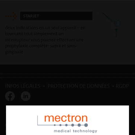
STARJET
deux indications en un seul appareil – en
tournant tout simplement un
interrupteur vous pourrez effectuer une
prophylaxie complète: supra et sous-
gingivale
INFOS LÉGALES
•
PROTECTION DE DONNÉES
•
RGDP
Mectron S.p.A. | T. 0039 0185 35361 | mectron@mectron.com | numéro de
TVA: TVA IT00177110996
Num. Inscr. Entreprises Gênes et Num. INSEE: 01126960101
R.E.A. Gênes (Registre des infos économiques et administratives): 253624