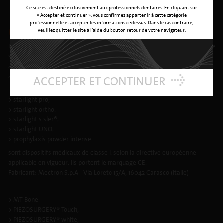
Ce site est destiné exclusivement aux professionnels dentaires. En cliquant sur
« Accepter et continuer », vous confirmez appartenir à cette catégorie
professionnelle et accepter les informations ci-dessus. Dans le cas contraire,
veuillez quitter le site à l’aide du bouton retour de votre navigateur.
MENTIONS OBLIGATOIRES
Dispositifs Médicaux pour soins dentaires réservés aux professionnels de
santé, non remboursés par les organismes d’assurance maladie. Lisez
attentivement les instructions figurant dans la notice ou sur l’étiquetage
avant toute utilisation.
ACCEPTER ET CONTINUER
> starlight pro,
> starlight ortho,
> starlight s sler®,
> starlight UNO,
> prophylaxis powder intense
sont dispositifs médicaux de classe I, selon la directive européenne
applicable en vigueur. Ils portent le marquage CE.
Fabricant: Mectron S.p.A - Via Loreto 15/A, 16042 Carasco (Italie)
> MT-Bone
> PIEZOSURGERY® Touch,
> PIEZOSURGERY® white,