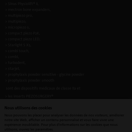
> Sinus Physiolift® II,
> mectron bone expanders,
> multipiezo pro,
> multipiezo,
> micropiezo s,
> compact piezo P2K,
> compact piezo LED,
> Starlight S X5,
> combi touch,
> combi,
> turbodent,
> starjet,
> prophylaxis powder sensitive - glycine powder
> prophylaxis powder smooth
sont des dispositifs médicaux de classe IIa et
> les inserts PIEZOSURGERY®
> les inserts à ultrasons
Nous utilisons des cookies
sont des dispositifs medicaux composants d’appareils de classe IIa, selon la
Nous pouvons les placer pour analyser les données de nos visiteurs, améliorer
directive européenne applicable en vigueur. Ils portent le marquage CE.
notre site Web, afficher un contenu personnalisé et vous faire vivre une
Organisme notifié : IMQ Istituto Italiano del Marchio di Qualità S.p.A. - CE
expérience inoubliable. Pour plus d'informations sur les cookies que nous
0051.
utilisons, ouvrez les paramètres.