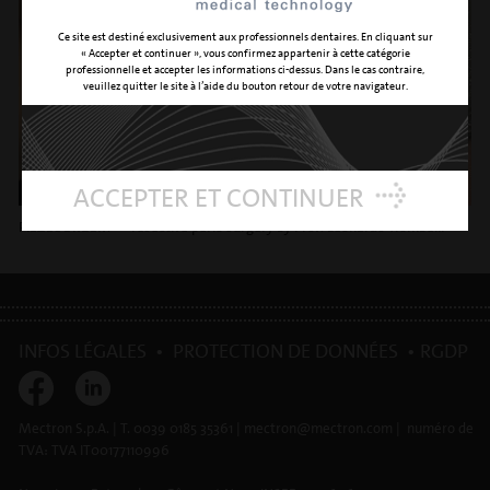
Ce site est destiné exclusivement aux professionnels dentaires. En cliquant sur
« Accepter et continuer », vous confirmez appartenir à cette catégorie
professionnelle et accepter les informations ci-dessus. Dans le cas contraire,
veuillez quitter le site à l’aide du bouton retour de votre navigateur.
ACCEPTER ET CONTINUER
PIEZOSURGERY® - resective perio surgery by Prof. Leonardo Trombelli
INFOS LÉGALES
•
PROTECTION DE DONNÉES
•
RGDP
Mectron S.p.A. | T. 0039 0185 35361 | mectron@mectron.com | numéro de
TVA: TVA IT00177110996