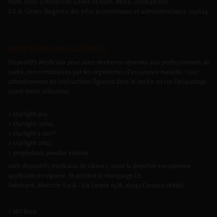
Num. Inscr. Entreprises Gênes et Num. INSEE: 01126960101
R.E.A. Gênes (Registre des infos économiques et administratives): 253624
MENTIONS OBLIGATOIRES
Dispositifs Médicaux pour soins dentaires réservés aux professionnels de
santé, non remboursés par les organismes d’assurance maladie. Lisez
attentivement les instructions figurant dans la notice ou sur l’étiquetage
avant toute utilisation.
> starlight pro,
> starlight ortho,
> starlight s sler®,
> starlight UNO,
> prophylaxis powder intense
sont dispositifs médicaux de classe I, selon la directive européenne
applicable en vigueur. Ils portent le marquage CE.
Fabricant: Mectron S.p.A - Via Loreto 15/A, 16042 Carasco (Italie)
> MT-Bone