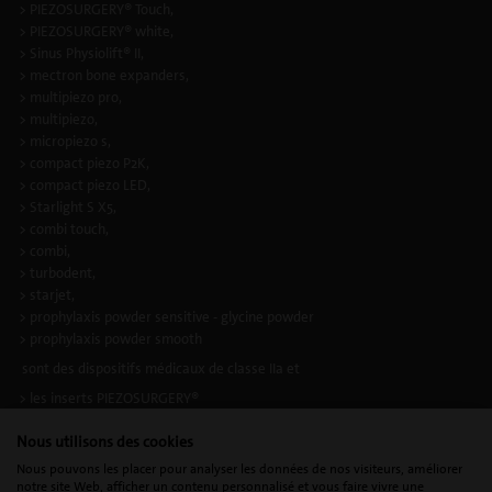
> PIEZOSURGERY® Touch,
> PIEZOSURGERY® white,
> Sinus Physiolift® II,
> mectron bone expanders,
> multipiezo pro,
> multipiezo,
> micropiezo s,
> compact piezo P2K,
> compact piezo LED,
> Starlight S X5,
> combi touch,
> combi,
> turbodent,
> starjet,
> prophylaxis powder sensitive - glycine powder
> prophylaxis powder smooth
sont des dispositifs médicaux de classe IIa et
> les inserts PIEZOSURGERY®
> les inserts à ultrasons
Nous utilisons des cookies
sont des dispositifs medicaux composants d’appareils de classe IIa, selon la
Nous pouvons les placer pour analyser les données de nos visiteurs, améliorer
directive européenne applicable en vigueur. Ils portent le marquage CE.
notre site Web, afficher un contenu personnalisé et vous faire vivre une