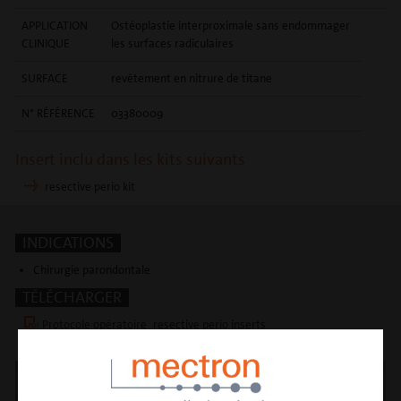
APPLICATION
Ostéoplastie interproximale sans endommager
CLINIQUE
les surfaces radiculaires
SURFACE
revêtement en nitrure de titane
N° RÉFÉRENCE
03380009
Insert inclu dans les kits suivants
resective perio kit
INDICATIONS
Chirurgie parondontale
TÉLÉCHARGER
Protocole opératoire_resective perio inserts
Brochure inserts PIEZOSURGERY®