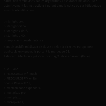
santé, non remboursés par les organismes d’assurance maladie. Lisez
attentivement les instructions figurant dans la notice ou sur l’étiquetage
avant toute utilisation.
> starlight pro,
> starlight ortho,
> starlight s sler®,
> starlight UNO,
> prophylaxis powder intense
sont dispositifs médicaux de classe I, selon la directive européenne
applicable en vigueur. Ils portent le marquage CE.
Fabricant: Mectron S.p.A - Via Loreto 15/A, 16042 Carasco (Italie)
> MT-Bone
> PIEZOSURGERY® Touch,
> PIEZOSURGERY® white,
> Sinus Physiolift® II,
> mectron bone expanders,
> multipiezo pro,
> multipiezo,
> micropiezo s,